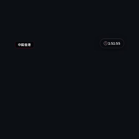
1:51:55
中国香港
月面入口·纪念版
月面入口·纪念版是一部以动作为核心的影视作品，
围绕危机、反转与人物成长展开，整体节奏紧凑，值
得推荐观看。
中国香港
地区
汤唯 / 雷佳音 / 沈腾 等
主演
动作
·
2016
·
综艺
9.8万
4.1千
9年前