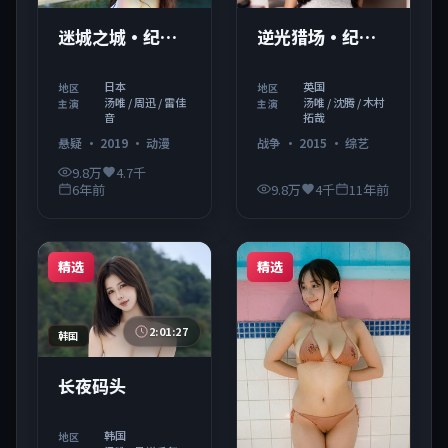
迷城之城·纪念
逆光猎场·纪念
版
版
日本
英国
地区
地区
汤唯 / 周迅 / 雷佳
汤唯 / 沈腾 / 木村
主演
主演
音
拓哉
悬疑
·
2019
·
动漫
战争
·
2015
·
综艺
9.8万
4.7千
6年前
9.8万
4千
11年前
精选
精选
2:01:27
韩国
长夜码头
韩国
地区