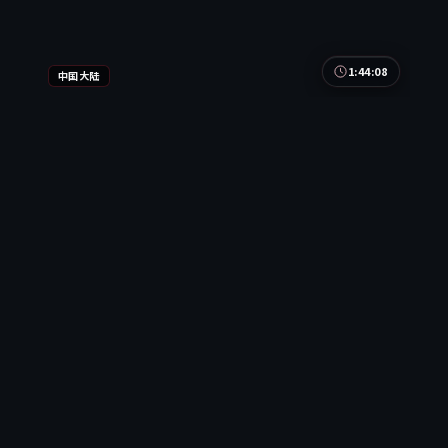
1:44:08
中国大陆
月面风云·典藏
月面风云·典藏是一部以惊悚为核心的影视作品，围
绕危机、反转与人物成长展开，整体节奏紧凑，值得
推荐观看。
中国大陆
地区
汤唯 / 河正宇 / 黄渤 等
主演
惊悚
·
2023
·
电视剧
9.8万
4.5千
2年前
热门