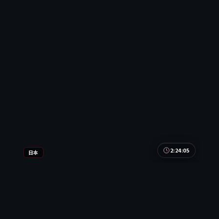
2:24:05
日本
深海惊魂
深海惊魂是一部以悬疑为核心的影视作品，围绕危
机、反转与人物成长展开，整体节奏紧凑，值得推荐