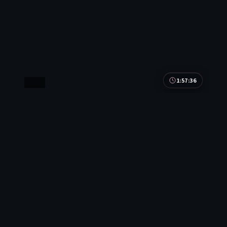
1:57:36
英国
失控任务
失控任务是一部以喜剧为核心的影视作品，围绕危
机、反转与人物成长展开，整体节奏紧凑，值得推荐
观看。
英国
地区
黄渤 / 梁朝伟 / 周迅 等
主演
喜剧
·
2019
·
综艺
8.5万
3.8千
7年前