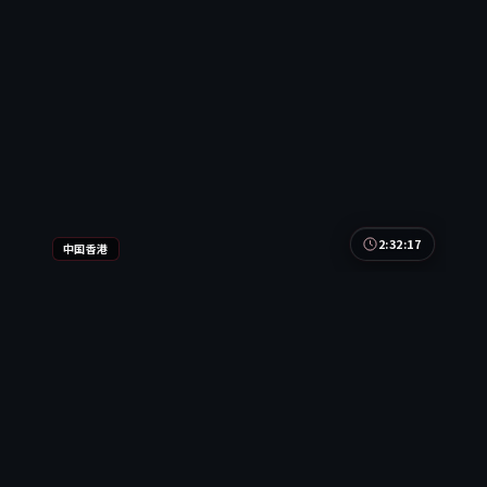
最新
2:32:17
中国香港
雾岛风云·典藏
雾岛风云·典藏是一部以冒险为核心的影视作品，围
绕危机、反转与人物成长展开，整体节奏紧凑，值得
推荐观看。
中国香港
地区
易烊千玺 / 张译 / 刘亦菲
主演
冒险
·
2017
·
电视剧