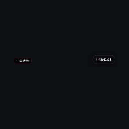
热门
2:41:13
中国大陆
星河玩家·典藏
星河玩家·典藏是一部以战争为核心的影视作品，围
绕危机、反转与人物成长展开，整体节奏紧凑，值得
推荐观看。
中国大陆
地区
沈腾 / 周迅 / 汤唯 等
主演
战争
·
2021
·
电影