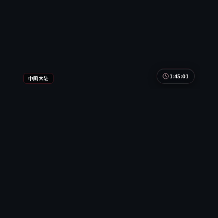
1:45:01
中国大陆
狂潮航线
狂潮航线是一部以犯罪为核心的影视作品，围绕危
机、反转与人物成长展开，整体节奏紧凑，值得推荐
观看。
中国大陆
地区
易烊千玺 / 梁朝伟 / 汤唯
主演
犯罪
·
2016
·
电视剧
2万
2.3千
10年前