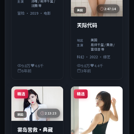
汤唯 / 易烊千玺 /
主演
沈腾 等
2:47:14
美国
冒险
·
2019
·
电影
天际代码
美国
地区
易烊千玺 / 黄渤 /
主演
雷佳音 等
科幻
·
2022
·
综艺
9.8万
4.6千
9.8万
4.4千
6年前
3年前
精选
精选
2:13:23
韩国
雾岛营救·典藏