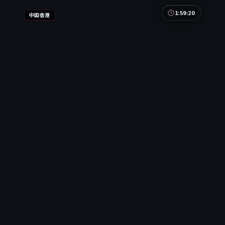
1:59:20
中国香港
月面追凶
月面追凶是一部以冒险为核心的影视作品，围绕危
机、反转与人物成长展开，整体节奏紧凑，值得推荐
观看。
中国香港
地区
沈腾 / 木村拓哉 / 雷佳音 等
主演
冒险
·
2020
·
电影
7.3万
3.5千
6年前
最新