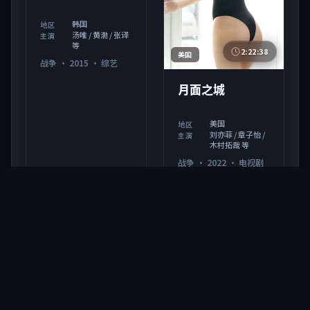
韩国
地区
汤唯 / 黄渤 / 张译
主演
等
2:22:38
美国
战争
·
2015
·
综艺
月面之城
美国
地区
刘亦菲 / 章子怡 /
主演
木村拓哉 等
战争
·
2022
·
电视剧
9.8万
4.2千
9.8万
4千
10年前
3年前
热门视频
查看更多
全网热播 · 实时同步播放榜单