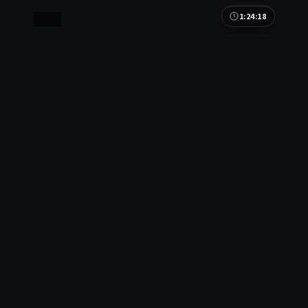
1:24:18
日本
白昼追踪
白昼追踪是一部以战争为核心的影视作品，围绕危
机、反转与人物成长展开，整体节奏紧凑，值得推荐
观看。
日本
地区
周迅 / 易烊千玺 / 雷佳音 等
主演
战争
·
2021
·
电影
9.3万
4.6千
5年前
最新